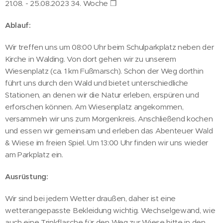
21.08. - 25.08.2023 34. Woche ❒
Ablauf:
Wir treffen uns um 08:00 Uhr beim Schulparkplatz neben der
Kirche in Walding. Von dort gehen wir zu unserem
Wiesenplatz (ca. 1 km Fußmarsch). Schon der Weg dorthin
führt uns durch den Wald und bietet unterschiedliche
Stationen, an denen wir die Natur erleben, erspüren und
erforschen können. Am Wiesenplatz angekommen,
versammeln wir uns zum Morgenkreis. Anschließend kochen
und essen wir gemeinsam und erleben das Abenteuer Wald
& Wiese im freien Spiel. Um 13:00 Uhr finden wir uns wieder
am Parkplatz ein.
Ausrüstung:
Wir sind bei jedem Wetter draußen, daher ist eine
wetterangepasste Bekleidung wichtig. Wechselgewand, wie
auch eine Trinkflasche für den Weg zur Wiese bitte in den